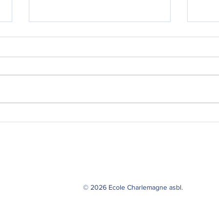
Les avantages d’une
Comm
éducation francophone
son 
complète au Luxembourg
© 2026 Ecole Charlemagne asbl.