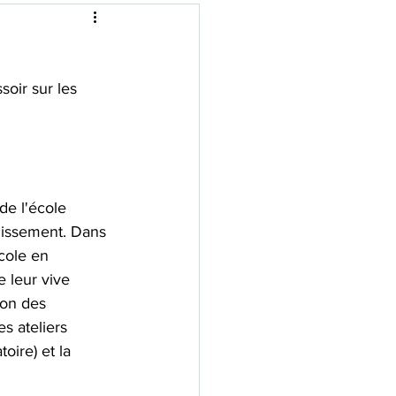
soir sur les 
de l'école 
uissement. Dans 
cole en 
e leur vive 
ion des 
s ateliers 
oire) et la 