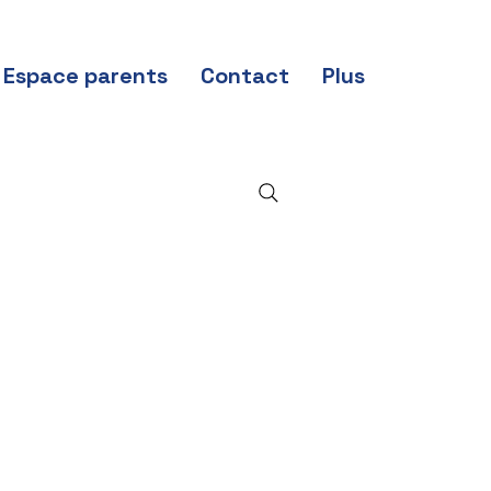
Espace parents
Contact
Plus
Nos
actualités
et petites
annonces