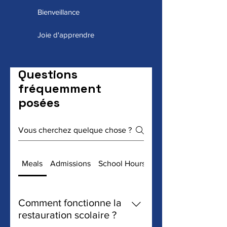
Bienveillance
Joie d'apprendre
Questions
fréquemment
posées
Meals
Admissions
School Hours
Donations
Comment fonctionne la
restauration scolaire ?