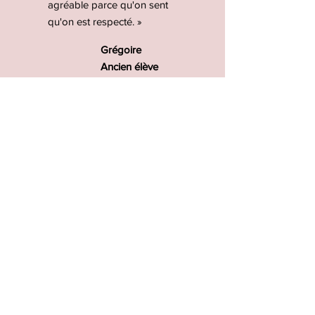
agréable parce qu'on sent
qu'on est respecté. »
Grégoire
Ancien élève
Les actualités