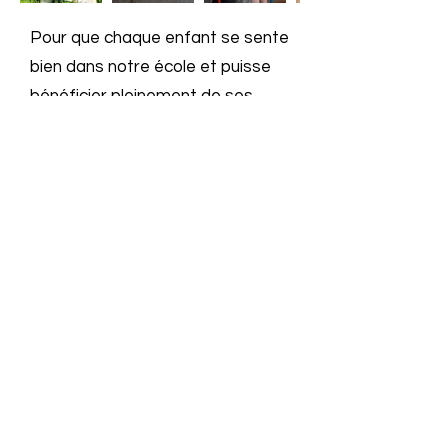
Pour que chaque enfant se sente
bien dans notre école et puisse
bénéficier pleinement de ses
apprentissages, il est important
que les règles de vie soient
respectées.
Aussi nous demandons à chaque
famille, qui nous rejoint, de bien
vouloir prendre connaissance de
notre règlement intérieur et de le
signer en guise d’adhésion.